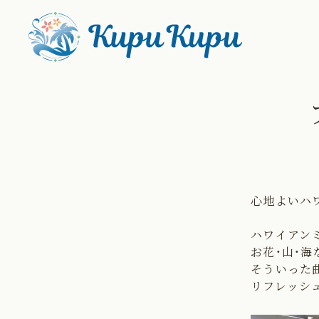
コ
ン
テ
ン
ツ
に
ス
キ
ッ
プ
す
る
心地よいハ
ハワイアン
お花・山・
そういった
リフレッシ