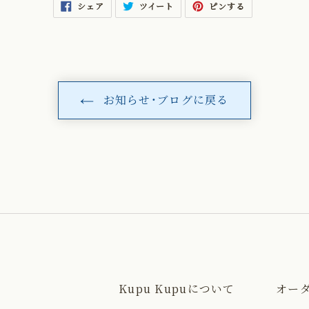
FACEBOOK
TWITTER
PINTEREST
シェア
ツイート
ピンする
で
に
で
シ
投
ピ
ェ
稿
ン
ア
す
す
す
る
る
る
お知らせ・ブログに戻る
Kupu Kupuについて
オー