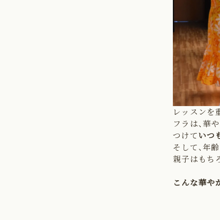
レッスンを
フラは、華や
つけて
いつ
そして、年
親子はもちろ
こんな華や