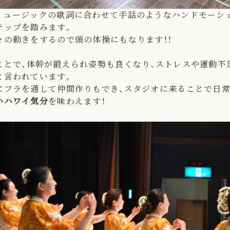
ミュージックの歌詞に合わせて手話のようなハンドモーシ
テップを踏みます。
々の動きをするので頭の体操にもなります！！
ことで、
体幹が鍛えられ姿勢も良くなり、ストレスや運動不
と言われています。
にフラを通して仲間作りもでき、スタジオに来ることで日
いハワイ気分
を味わえます！