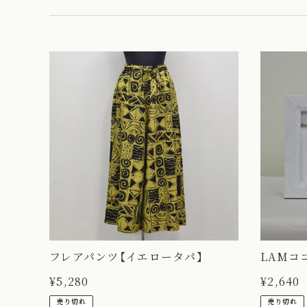
フ
LAM
レ
コ
ア
コ
パ
ナ
ン
ッ
ツ
ツ
【イ
パ
エ
ー
ロ
ム
ー
ピ
タ
ア
パ】
ス
フレアパンツ【イエロータパ】
LAMコ
通
¥5,280
通
¥2,640
常
常
売り切れ
売り切れ